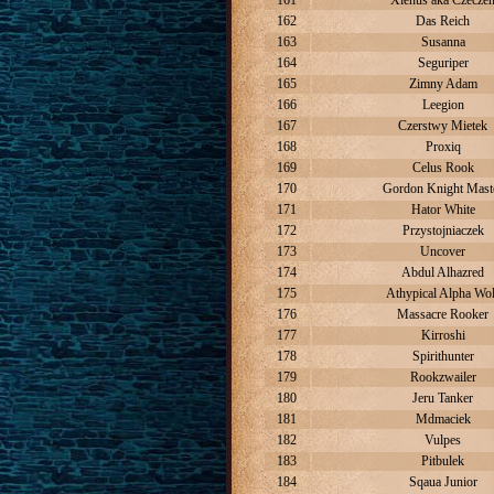
161
Xienus aka Czecze
162
Das Reich
163
Susanna
164
Seguriper
165
Zimny Adam
166
Leegion
167
Czerstwy Mietek
168
Proxiq
169
Celus Rook
170
Gordon Knight Mast
171
Hator White
172
Przystojniaczek
173
Uncover
174
Abdul Alhazred
175
Athypical Alpha Wo
176
Massacre Rooker
177
Kirroshi
178
Spirithunter
179
Rookzwailer
180
Jeru Tanker
181
Mdmaciek
182
Vulpes
183
Pitbulek
184
Sqaua Junior