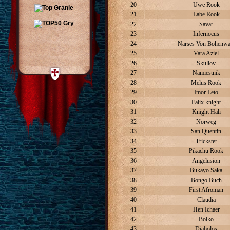
20
Uwe Rook
21
Labe Rook
22
Savar
23
Infernocus
24
Narses Von Bohenwa
25
Vara Aziel
26
Skullov
27
Namiestnik
28
Melus Rook
29
Imor Leto
30
Ealix knight
31
Knight Hali
32
Norweg
33
San Quentin
34
Trickster
35
Pikachu Rook
36
Angelusion
37
Bukayo Saka
38
Bongo Buch
39
First Afroman
40
Claudia
41
Hen Ichaer
42
Bolko
43
Diabolos