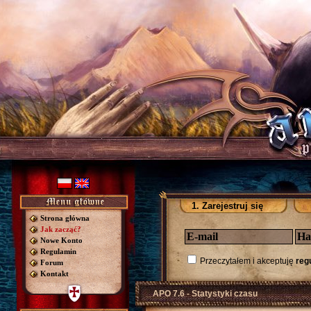
1. Zarejestruj się
Strona główna
Jak zacząć?
Nowe Konto
Regulamin
Przeczytałem i akceptuję
reg
Forum
Kontakt
APO 7.6 - Statystyki czasu