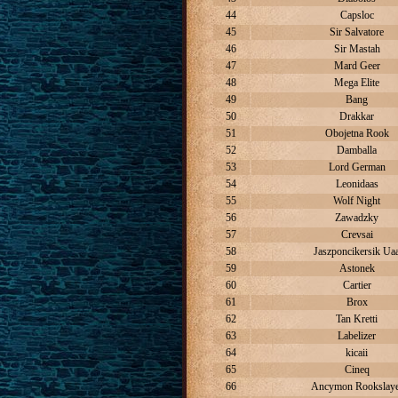
44
Capsloc
45
Sir Salvatore
46
Sir Mastah
47
Mard Geer
48
Mega Elite
49
Bang
50
Drakkar
51
Obojetna Rook
52
Damballa
53
Lord German
54
Leonidaas
55
Wolf Night
56
Zawadzky
57
Crevsai
58
Jaszponcikersik Ua
59
Astonek
60
Cartier
61
Brox
62
Tan Kretti
63
Labelizer
64
kicaii
65
Cineq
66
Ancymon Rookslay