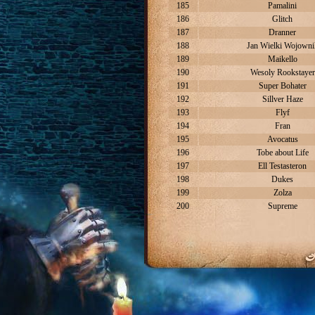
185
Pamalini
186
Glitch
187
Dranner
188
Jan Wielki Wojowni
189
Maikello
190
Wesoly Rookstayer
191
Super Bohater
192
Sillver Haze
193
Flyf
194
Fran
195
Avocatus
196
Tobe about Life
197
Ell Testasteron
198
Dukes
199
Zolza
200
Supreme