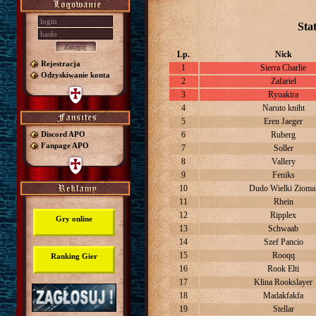
Sta
Lp.
Nick
Rejestracja
1
Sierra Charlie
Odzyskiwanie konta
2
Zafariel
3
Ryuakira
4
Naruto kniht
5
Eren Jaeger
Discord APO
6
Ruberg
Fanpage APO
7
Soller
8
Vallery
9
Feniks
10
Dudo Wielki Zioma
11
Rhein
12
Ripplex
Gry online
13
Schwaab
14
Szef Pancio
15
Rooqq
Ranking Gier
16
Rook Elti
17
Klina Rookslayer
18
Madakfakfa
19
Stellar