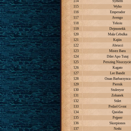
114
Sythem
115
Wyho
116
Emperador
117
Avengo
118
Yeksiu
119
Dejmonekk
120
Mala Cebulka
121
Kajiin
122
Abrucci
123
Mistrz Baru
124
Diler Apo Tutaj
125
Perszing Niszczycie
126
Kagato
127
Lee Bandit
128
Onan Barbarzynca
129
Piernik
130
Stuleeyor
131
Zohanek
132
Stilet
133
Pedzel Gvmt
134
Qasidas
135
Pejperr
136
Skorpionos
137
Nethi