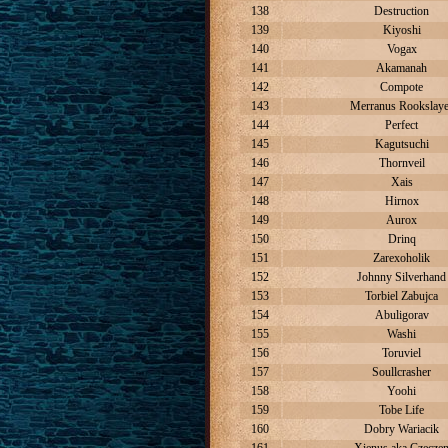
138
Destruction
139
Kiyoshi
140
Vogax
141
Akamanah
142
Compote
143
Merranus Rookslay
144
Perfect
145
Kagutsuchi
146
Thornveil
147
Xais
148
Hirnox
149
Aurox
150
Drinq
151
Zarexoholik
152
Johnny Silverhand
153
Torbiel Zabujca
154
Abuligorav
155
Washi
156
Toruviel
157
Soullcrasher
158
Yoohi
159
Tobe Life
160
Dobry Wariacik