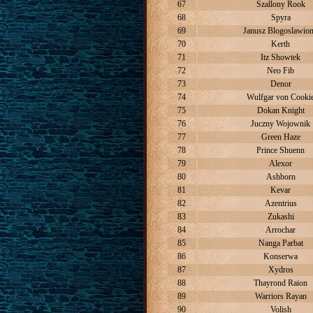
67
Szallony Rook
68
Spyra
69
Janusz Blogoslawio
70
Kerth
71
Itz Showtek
72
Neo Fib
73
Denor
74
Wulfgar von Cooki
75
Dokan Knight
76
Juczny Wojownik
77
Green Haze
78
Prince Shuenn
79
Alexor
80
Ashborn
81
Kevar
82
Azentrius
83
Zukashi
84
Arrochar
85
Nanga Parbat
86
Konserwa
87
Xydros
88
Thayrond Raion
89
Warriors Rayan
90
Volish