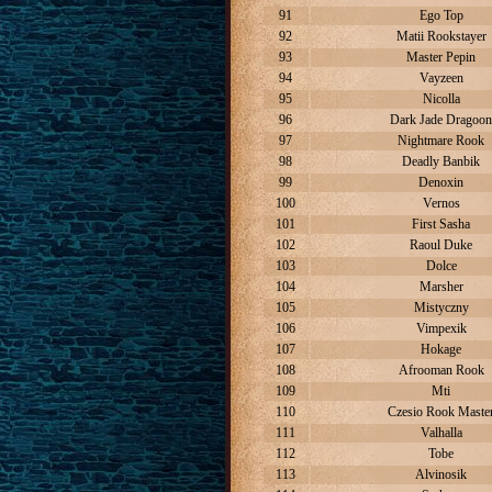
91
Ego Top
92
Matii Rookstayer
93
Master Pepin
94
Vayzeen
95
Nicolla
96
Dark Jade Dragoo
97
Nightmare Rook
98
Deadly Banbik
99
Denoxin
100
Vernos
101
First Sasha
102
Raoul Duke
103
Dolce
104
Marsher
105
Mistyczny
106
Vimpexik
107
Hokage
108
Afrooman Rook
109
Mti
110
Czesio Rook Maste
111
Valhalla
112
Tobe
113
Alvinosik