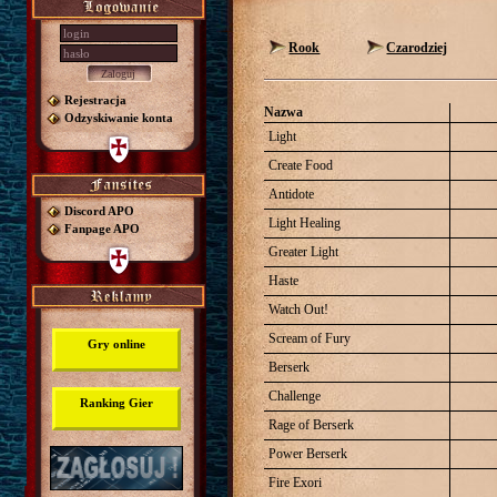
Rook
Czarodziej
Rejestracja
Nazwa
Odzyskiwanie konta
Light
Create Food
Antidote
Discord APO
Light Healing
Fanpage APO
Greater Light
Haste
Watch Out!
Scream of Fury
Gry online
Berserk
Challenge
Ranking Gier
Rage of Berserk
Power Berserk
Fire Exori