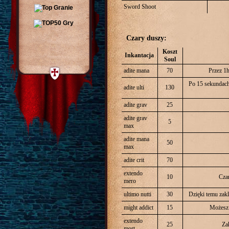
Sword Shoot
Czary duszy:
Koszt
Inkantacja
Soul
adite mana
70
Przez 1h
Po 15 sekundach
adite ulti
130
adite grav
25
adite grav
5
max
adite mana
50
max
adite crit
70
extendo
10
Czar
mero
ultimo nutti
30
Dzięki temu zakl
might addict
15
Możesz 
extendo
25
Za
mort