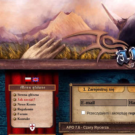
1. Zarejestruj się
Strona główna
Jak zacząć?
Nowe Konto
Regulamin
Przeczytałem i akceptuję
reg
Forum
Kontakt
APO 7.6 - Czary Rycerza