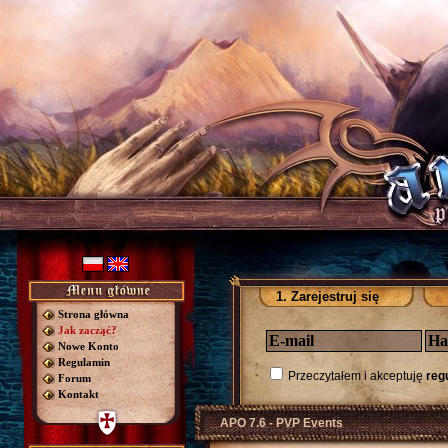
1. Zarejestruj się
Strona główna
Jak zacząć?
Nowe Konto
Regulamin
Przeczytałem i akceptuję
reg
Forum
Kontakt
APO 7.6 - PVP Events