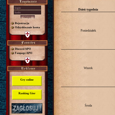
Dzień tygodnia
Rejestracja
Odzyskiwanie konta
Poniedziałek
Discord APO
Fanpage APO
Wtorek
Gry online
Ranking Gier
Środa