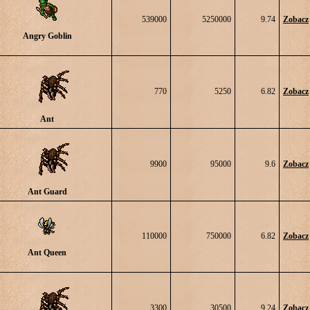
539000
5250000
9.74
Zobacz
Angry Goblin
770
5250
6.82
Zobacz
Ant
9900
95000
9.6
Zobacz
Ant Guard
110000
750000
6.82
Zobacz
Ant Queen
3300
30500
9.24
Zobacz