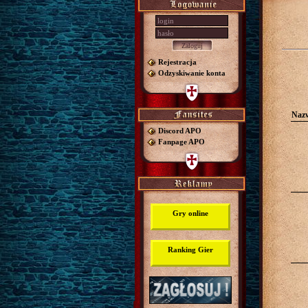
Rejestracja
Odzyskiwanie konta
Naz
Discord APO
Fanpage APO
Gry online
Ranking Gier