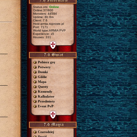
Status ots:
Online
Online:37/800
Monsters: 44594
Uptime: 8h 8m
Client: 7.6
Host:armia.toproste.pl
Port: 7171
World type:ARMIA PVP
Experience: x5
Houses: 331
Pobierz grę
Potwory
Domki
Gildie
Mapa
Questy
Komendy
Kalkulator
Przedmioty
Event PvP
Czarodziej
Druid