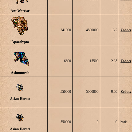
Ant Warrior
341000
4500000
13.2
Zobacz
Apocalypto
6600
15500
2.35
Zobacz
Ashmunrah
550000
5000000
9.09
Zobacz
Asian Hornet
550000
0
0
brak
Asian Hornet