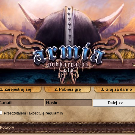
1. Zarejestruj się
2. Pobierz grę
3. Graj za darmo
Przeczytałem i akceptuję
regulamin
 Potwory