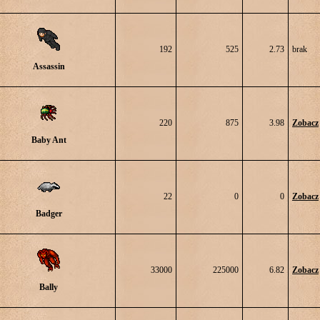
192
525
2.73
brak
Assassin
220
875
3.98
Zobacz
Baby Ant
22
0
0
Zobacz
Badger
33000
225000
6.82
Zobacz
Bally