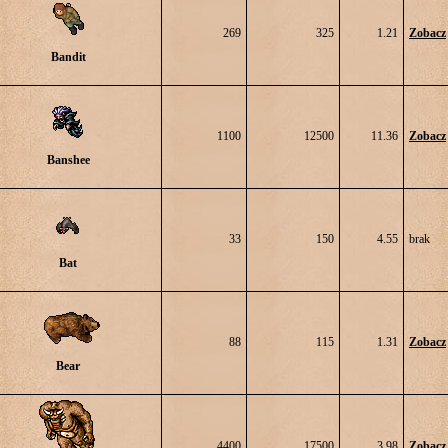
269
325
1.21
Zobacz
Bandit
1100
12500
11.36
Zobacz
Banshee
33
150
4.55
brak
Bat
88
115
1.31
Zobacz
Bear
4400
17500
3.98
Zobacz