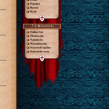
Paladyn
Rycerz
Rook
Online List
Zbanowani
Namelocks
Wyszukiwanie
Statystyki ogólne
Statystyki czasu