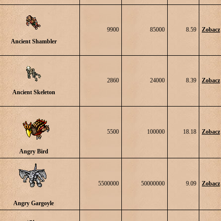
9900
85000
8.59
Zobacz
Ancient Shambler
2860
24000
8.39
Zobacz
Ancient Skeleton
5500
100000
18.18
Zobacz
Angry Bird
5500000
50000000
9.09
Zobacz
Angry Gargoyle