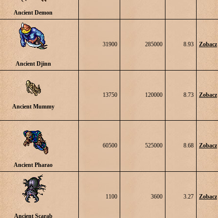
Ancient Demon
31900
285000
8.93
Zobacz
Ancient Djinn
13750
120000
8.73
Zobacz
Ancient Mummy
60500
525000
8.68
Zobacz
Ancient Pharao
1100
3600
3.27
Zobacz
Ancient Scarab