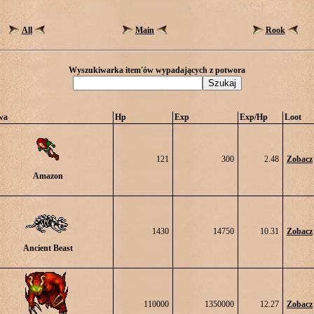
All
Main
Rook
Wyszukiwarka item'ów wypadających z potwora
wa
Hp
Exp
Exp/Hp
Loot
121
300
2.48
Zobacz
Amazon
1430
14750
10.31
Zobacz
Ancient Beast
110000
1350000
12.27
Zobacz