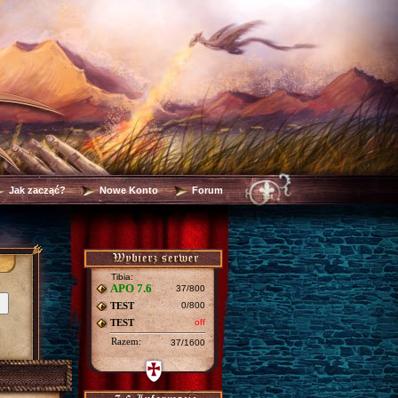
Jak zacząć?
Nowe Konto
Forum
Tibia:
APO 7.6
37/800
TEST
0/800
TEST
off
Razem:
37/1600